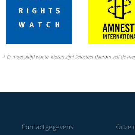
*
Er moet altijd wat te kiezen zijn! Selecteer daarom zelf de
Contactgegevens
Onze 