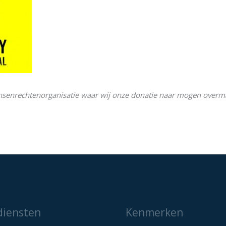
 mensenrechtenorganisatie waar wij onze donatie naar mogen overm
diensten
Kenmerken