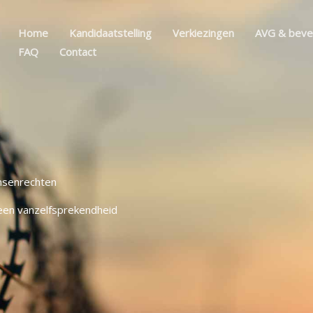
Home
Kandidaatstelling
Verkiezingen
AVG & bevei
FAQ
Contact
senrechten
een vanzelfsprekendheid