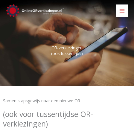
Ga
naar
de
inhoud
OR-verkiezingen
(ook tussentijds)
Samen stapsgewijs naar een nieuwe OR
(ook voor tussentijdse OR-
verkiezingen)