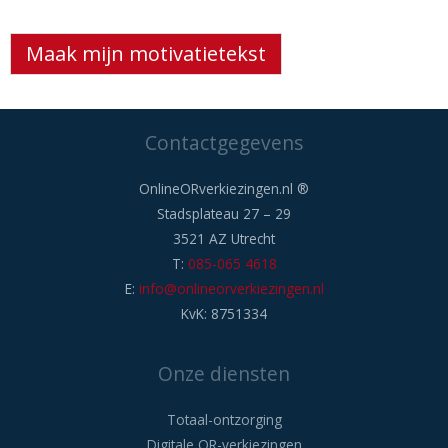
Maak mijn motivatietekst
Contactgegevens
OnlineORverkiezingen.nl ®
Stadsplateau 27 – 29
3521 AZ Utrecht
T:
085-065 4618
E:
info@onlineorverkiezingen.nl
KvK: 8751334
Onze diensten
Totaal-ontzorging
Digitale OR-verkiezingen