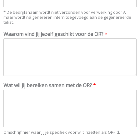
a
m
e
* De bedrijfsnaam wordt niet verzonden voor verwerking door AI
maar wordt ná genereren intern toegevoegd aan de gegenereerde
n
tekst.
M
o
Waarom vind jij jezelf geschikt voor de OR?
*
t
i
v
a
t
i
e
t
Wat wil jij bereiken samen met de OR?
*
e
k
s
t
Omschrijf hier waar jij je specifiek voor wilt inzetten als OR-lid.