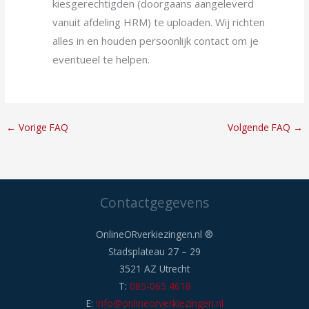
kiesgerechtigden (doorgaans aangeleverd
vanuit afdeling HRM) te uploaden. Wij richten
alles in en houden persoonlijk contact om je
eventueel te helpen.
←
Vorige FAQ
Volgende FAQ
→
Contactgegevens
OnlineORverkiezingen.nl ®
Stadsplateau 27 – 29
3521 AZ Utrecht
T:
085-065 4618
E:
info@onlineorverkiezingen.nl