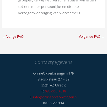
tot een meer persoonlijke en directe
vertegenwoordiging van werknemers.
←
Vorige FAQ
Volgende FAQ
→
Contactgegevens
OnlineORverkiezingen.nl ®
Stadsplateau 27 – 29
3521 AZ Utrecht
T:
085-065 4618
E:
info@onlineorverkiezingen.nl
KvK: 8751334