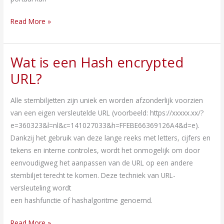
Read More »
Wat is een Hash encrypted
Wat
is
URL?
een
Hash
Alle stembiljetten zijn uniek en worden afzonderlijk voorzien
encrypted
van een eigen versleutelde URL (voorbeeld: https://xxxxx.xx/?
URL?
e=360323&l=nl&c=141027033&h=FFEBE66369126A4&d=e).
Dankzij het gebruik van deze lange reeks met letters, cijfers en
tekens en interne controles, wordt het onmogelijk om door
eenvoudigweg het aanpassen van de URL op een andere
stembiljet terecht te komen. Deze techniek van URL-
versleuteling wordt
een hashfunctie of hashalgoritme genoemd.
Read More »