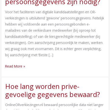
persoonsgegevens zijn nodig?
gevoelige
persoonsgegevens
Voor het faciliteren van digitale kandidaatstellingen en OR-
zijn
verkiezingen is uitsluitend ‘gewone’ persoonsgegevens. Feitelijk
nodig?
hebben wij voldoende aan een persoonsgebonden e-
mailadres van de verkiesbare medewerker (bij oproep tot
kandidaatstelling) of van de kiesgerechtigde medewerker (bij
verkiezingen). Om aanschrijving persoonlijk te maken, werken
wij graag ook met voornamen. Dit is echter geen verplichting,
bij aanschrijving met ‘Beste […]
Read More »
Hoe lang worden prive-
Hoe
lang
gevoelige gegevens bewaard?
worden
prive-
OnlineORverkiezingen.nl bewaard persoonlijke data niet langer
gevoelige