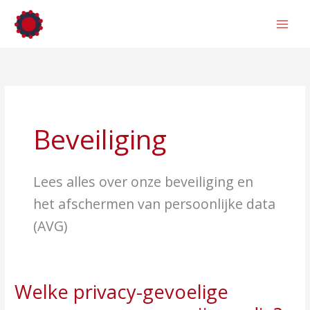
Ga
naar
de
inhoud
Beveiliging
Lees alles over onze beveiliging en
het afschermen van persoonlijke data
(AVG)
Welke privacy-gevoelige
Welke
privacy-