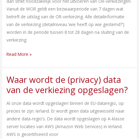
dan strikt noodzakelijk voor het uitvoeren van OR-verkiezingen.
gegevens
Vanuit de WOR geldt een bezwaarperiode van 7 dagen wat
bewaard?
betreft de uitslag van de OR-verkiezing. Alle detailinformatie
van de verkiezing (detailniveau ‘wie heeft op wie gestemd?’)
worden in de periode tussen 8 tot 28 dagen na sluiting van de
verkiezing
Read More »
Waar wordt de (privacy) data
Waar
wordt
van de verkiezing opgeslagen?
de
(privacy)
Al onze data wordt opgeslagen binnen de EU-dataregio, op
data
precies te zijn: Ierland. Er wordt geen data uitgewisseld naar
van
andere data-regio’s. De data wordt opgeslagen op A-klasse
de
server locaties van AWS (Amazon Web Services) in Ierland.
verkiezing
AWS is gecertificeerd voor