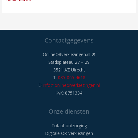
Contactgegevens
OnlineORverkiezingen.nl ®
Stadsplateau 27 – 29
3521 AZ Utrecht
T:
085-065 4618
E:
info@onlineorverkiezingen.nl
KvK: 8751334
Onze diensten
Totaal-ontzorging
Digitale OR-verkiezingen