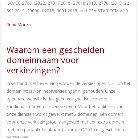
opgeslagen?
ISO/IEC 27001:2022, 27017:2015, 27018:2019, 27701:2019, 22
301:2019, 20000-1:2018, 9001:2015, and CSA STAR CCM v4.0.
Read More »
Waarom een gescheiden
Waarom
een
domeinnaam voor
gescheiden
verkiezingen?
domeinnaam
voor
In verband met beveiliging worden de verkiezingen NIET op het
verkiezingen?
domein https://onlineorverkiezingen.nl gehouden. Onze
openbare website is dus geen veiligheidsrisico voor
kandidaatstellingen en verkiezingen. Voor het faciliteren van
onze diensten wordt gewerkt met 2 domeinen. Één domein
voor onze verkiezingstool aangevuld met een extra domein
met een portaal (dashboard) voor de OR. Op dit gescheiden
portaal kan