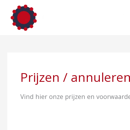
Ga
naar
de
inhoud
Prijzen / annulere
Vind hier onze prijzen en voorwaarden