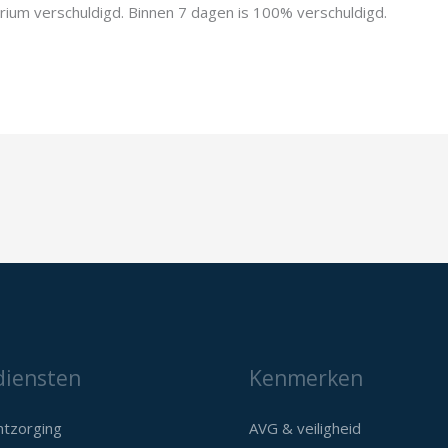
um verschuldigd. Binnen 7 dagen is 100% verschuldigd.
diensten
Kenmerken
ntzorging
AVG & veiligheid