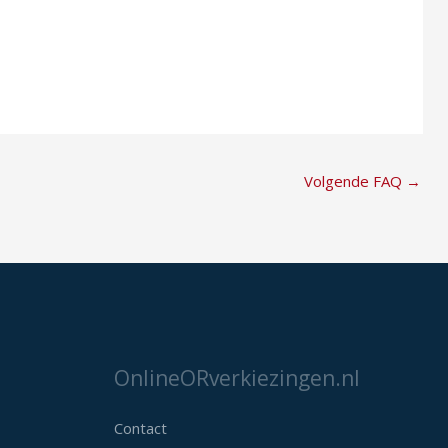
Volgende FAQ
→
OnlineORverkiezingen.nl
Contact