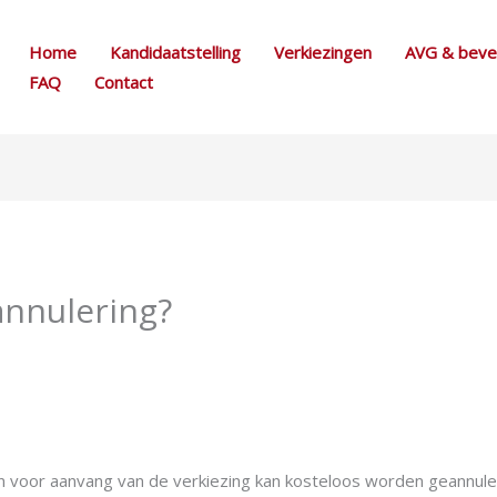
Home
Kandidaatstelling
Verkiezingen
AVG & bevei
FAQ
Contact
 annulering?
agen voor aanvang van de verkiezing kan kosteloos worden geannul