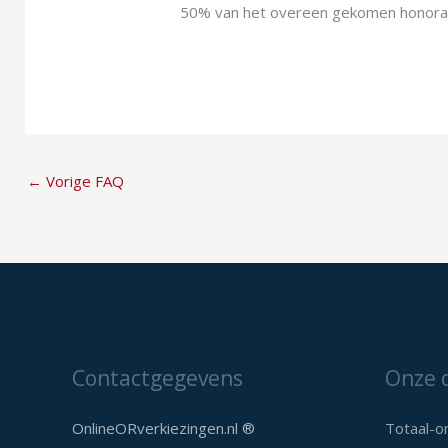
50% van het overeen gekomen honorari
←
Vorige FAQ
Contactgegevens
Onze 
OnlineORverkiezingen.nl ®
Totaal-o