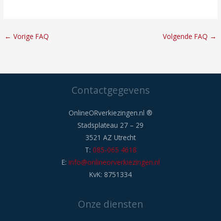
←
Vorige FAQ
Volgende FAQ
→
Contactgegevens
OnlineORverkiezingen.nl ®
Stadsplateau 27 – 29
3521 AZ Utrecht
T:
085-065 4618
E:
info@onlineorverkiezingen.nl
KvK: 8751334
Onze diensten